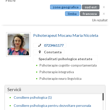
Filtre
Botosani
zone geografice
sud est
Evenimente
Braila
limba
franceza
Cabinet
Un rezultat
Brasov
Membri
Bucuresti
Psihoterapeut Mocanu Maria Nicoleta
Buzau
0723461177
Constanta
Calarasi
Specialitati psihologice atestate
Caras-Severin
Psihoterapie cognitiv-comportamentala
Cluj
Psihoterapie integrativa
Psihoterapie neuro lingvistica
Constanta
Servicii
Covasna
Consiliere psihologica (1)
Dambovita
Consiliere psihologica pentru dezvoltare personala