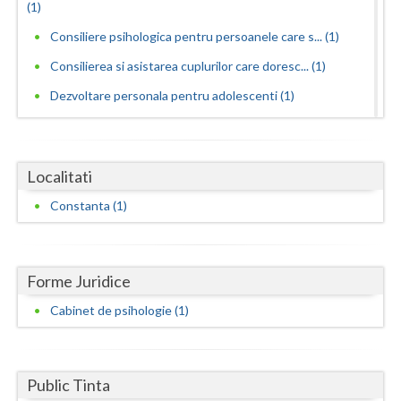
Dolj
(1)
Consiliere psihologica pentru persoanele care s... (1)
Galati
Consilierea si asistarea cuplurilor care doresc... (1)
Giurgiu
Dezvoltare personala pentru adolescenti (1)
Gorj
Dezvoltare personala pentru adulti (1)
Harghita
Dezvoltare personala pentru copii (1)
Localitati
Hunedoara
Educatie parentala pentru parinti sau alte pers... (1)
Constanta (1)
Interventie psihologica in tulburarile de invatare (1)
Ialomita
Interventie psihologica online (1)
Iasi
Interventie psihoterapeutica in mutismul selectiv (1)
Forme Juridice
Ilfov
Interventie psihoterapeutica in probleme de cuplu
Cabinet de psihologie (1)
(1)
Maramures
Interventie psihoterapeutica in teama de spatii... (1)
Mehedinti
Public Tinta
Interventie psihoterapeutica in ticuri (1)
Mures