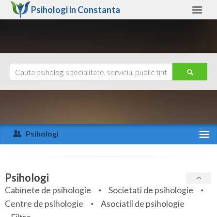
Psihologi in
Constanta
Constanta
Alte judete
Ajutor
Contact
Alba
Arad
Psihologi
Arges
Activitate recenta
Bacau
Specialitati
Psihologi
Bihor
Cabinete de psihologie
Societati de psihologie
Servicii
Centre de psihologie
Asociatii de psihologie
Bistrita-Nasaud
Articole