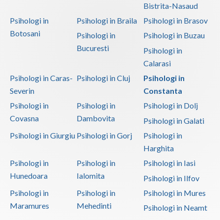
Bistrita-Nasaud
Psihologi in
Psihologi in Braila
Psihologi in Brasov
Botosani
Psihologi in
Psihologi in Buzau
Bucuresti
Psihologi in
Calarasi
Psihologi in Caras-
Psihologi in Cluj
Psihologi in
Severin
Constanta
Psihologi in
Psihologi in
Psihologi in Dolj
Covasna
Dambovita
Psihologi in Galati
Psihologi in Giurgiu
Psihologi in Gorj
Psihologi in
Harghita
Psihologi in
Psihologi in
Psihologi in Iasi
Hunedoara
Ialomita
Psihologi in Ilfov
Psihologi in
Psihologi in
Psihologi in Mures
Maramures
Mehedinti
Psihologi in Neamt