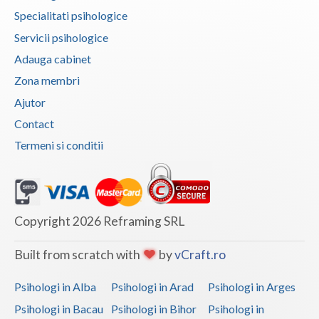
Specialitati psihologice
Psihoterapie - Interventie psihoterapeutica in ... (1)
Servicii psihologice
Psihoterapie - Interventie psihoterapeutica in ... (1)
Adauga cabinet
Psihoterapie - Interventie psihoterapeutica in ... (1)
Zona membri
Psihoterapie - Interventie psihoterapeutica in ... (1)
Ajutor
Psihoterapie - Interventie psihoterapeutica in ... (1)
Contact
Psihoterapie - Interventie psihoterapeutica in ... (1)
Termeni si conditii
Psihoterapie, asistenta si consultanta psihologica (1)
Psihoterapie- Interventie psihoterapeutica in b... (1)
Psihoterapie/ consiliere online (via skype) (1)
Copyright 2026 Reframing SRL
Terapie E.M.D.R. (1)
Built from scratch with
by
vCraft.ro
Terapie suportiva pentru persoanele care sufera... (1)
Psihologi in Alba
Psihologi in Arad
Psihologi in Arges
Psihologi in Bacau
Psihologi in Bihor
Psihologi in