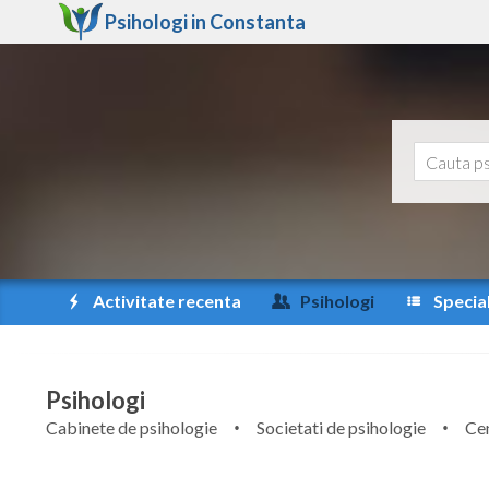
Psihologi in
Constanta
Activitate recenta
Psihologi
Special
Psihologi
Cabinete de psihologie
Societati de psihologie
Cen