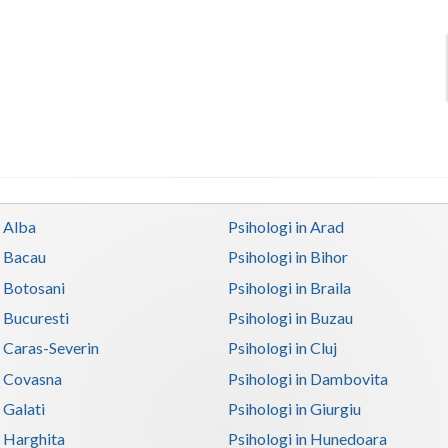
n Alba
Psihologi in Arad
n Bacau
Psihologi in Bihor
n Botosani
Psihologi in Braila
n Bucuresti
Psihologi in Buzau
n Caras-Severin
Psihologi in Cluj
n Covasna
Psihologi in Dambovita
 Galati
Psihologi in Giurgiu
n Harghita
Psihologi in Hunedoara