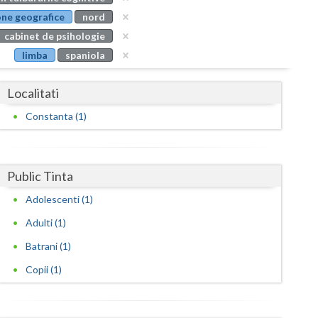
Buzau
ne geografice
nord
cabinet de psihologie
Calarasi
limba
spaniola
Caras-Severin
Localitati
Cluj
Constanta (1)
Constanta
Covasna
Public Tinta
Dambovita
Adolescenti (1)
Dolj
Adulti (1)
Galati
Batrani (1)
Giurgiu
Copii (1)
Gorj