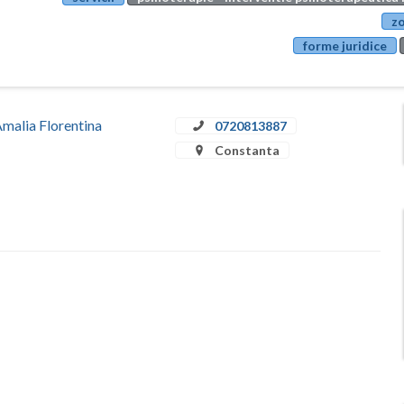
zo
forme juridice
Amalia Florentina
0720813887
Constanta