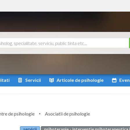
itati
Servicii
Articole
de psihologie
Even
tre de psihologie
Asociatii de psihologie
servicii
psihoterapie - interventie psihoterapeutica i