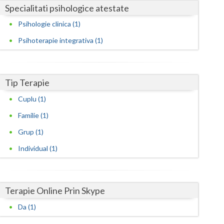
Harghita
Specialitati psihologice atestate
Hunedoara
Psihologie clinica (1)
Psihoterapie integrativa (1)
Ialomita
Iasi
Tip Terapie
Ilfov
Cuplu (1)
Maramures
Familie (1)
Mehedinti
Grup (1)
Mures
Individual (1)
Neamt
Olt
Terapie Online Prin Skype
Prahova
Da (1)
Salaj