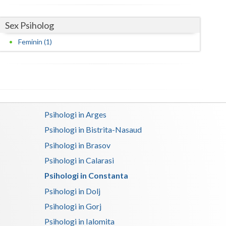
Satu-Mare
Sex Psiholog
Sibiu
Feminin (1)
Suceava
Teleorman
Timis
Psihologi in Arges
Tulcea
Psihologi in Bistrita-Nasaud
Valcea
Psihologi in Brasov
Vaslui
Psihologi in Calarasi
Psihologi in Constanta
Vrancea
Psihologi in Dolj
Psihologi in Gorj
Psihologi in Ialomita