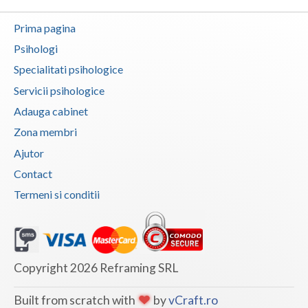
Neamt
Prima pagina
Psihologi
Olt
Specialitati psihologice
Prahova
Servicii psihologice
Salaj
Adauga cabinet
Zona membri
Satu-Mare
Ajutor
Sibiu
Contact
Suceava
Termeni si conditii
Teleorman
Timis
Copyright 2026 Reframing SRL
Tulcea
Built from scratch with
by
vCraft.ro
Valcea