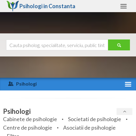
Psihologi in
Constanta
Constanta
Alte judete
Ajutor
Contact
Alba
Arad
Psihologi
Arges
Activitate recenta
Bacau
Specialitati
Psihologi
Bihor
Cabinete de psihologie
Societati de psihologie
Servicii
Centre de psihologie
Asociatii de psihologie
Bistrita-Nasaud
Articole