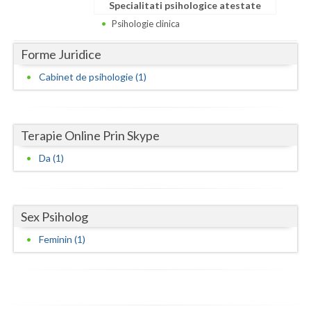
Dolj
Specialitati psihologice atestate
Psihologie clinica
Galati
Forme Juridice
Giurgiu
Cabinet de psihologie (1)
Gorj
Harghita
Terapie Online Prin Skype
Hunedoara
Da (1)
Ialomita
Iasi
Sex Psiholog
Ilfov
Feminin (1)
Maramures
Mehedinti
Mures