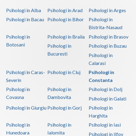
Vaslui
Psihologi in Alba
Psihologi in Arad
Psihologi in Arges
Psihologi in Bacau
Psihologi in Bihor
Psihologi in
Vrancea
Bistrita-Nasaud
Psihologi in
Psihologi in Braila
Psihologi in Brasov
Botosani
Psihologi in
Psihologi in Buzau
Bucuresti
Psihologi in
Calarasi
Psihologi in Caras-
Psihologi in Cluj
Psihologi in
Severin
Constanta
Psihologi in
Psihologi in
Psihologi in Dolj
Covasna
Dambovita
Psihologi in Galati
Psihologi in Giurgiu
Psihologi in Gorj
Psihologi in
Harghita
Psihologi in
Psihologi in
Psihologi in Iasi
Hunedoara
Ialomita
Psihologi in Ilfov