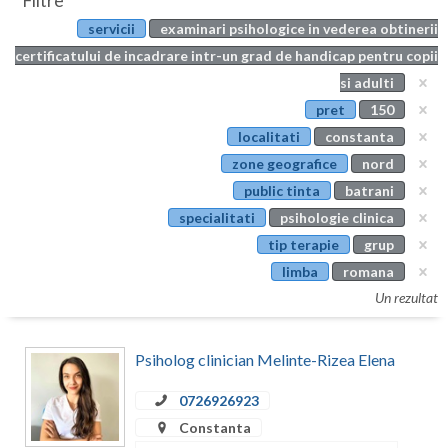
Filtre
Botosani
servicii
examinari psihologice in vederea obtinerii
Evenimente
Braila
certificatului de incadrare intr-un grad de handicap pentru copii
Cabinet
si adulti
Brasov
pret
150
Membri
Bucuresti
localitati
constanta
zone geografice
nord
Buzau
public tinta
batrani
Calarasi
specialitati
psihologie clinica
tip terapie
grup
Caras-Severin
limba
romana
Cluj
Un rezultat
Constanta
Psiholog clinician Melinte-Rizea Elena
Covasna
0726926923
Dambovita
Constanta