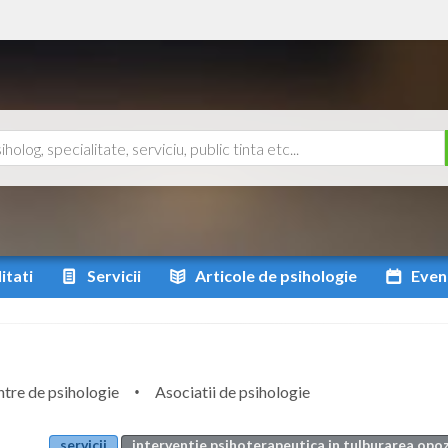
itati
Servicii
Articole
de psihologie
Even
tre de psihologie
Asociatii de psihologie
servicii
interventie psihoterapeutica in tulburarea opo