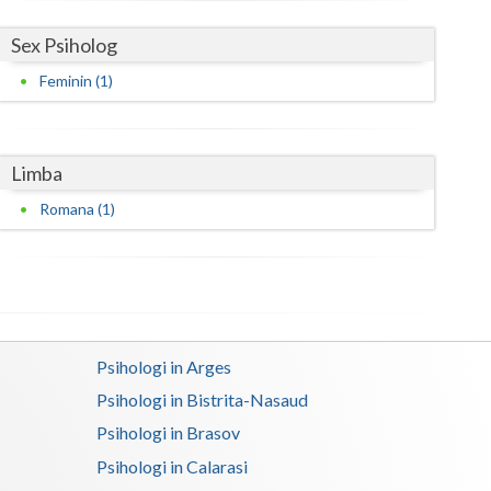
Satu-Mare
Sex Psiholog
Feminin (1)
Sibiu
Suceava
Limba
Teleorman
Romana (1)
Timis
Tulcea
Valcea
Vaslui
Psihologi in Arges
Vrancea
Psihologi in Bistrita-Nasaud
Psihologi in Brasov
Psihologi in Calarasi