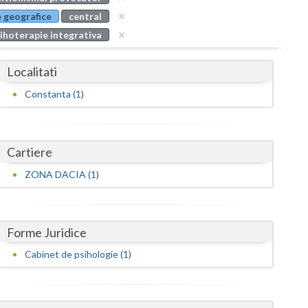
Buzau
 geografice
central
ihoterapie integrativa
Calarasi
Caras-Severin
Localitati
Cluj
Constanta (1)
Constanta
Covasna
Cartiere
Dambovita
ZONA DACIA (1)
Dolj
Galati
Forme Juridice
Cabinet de psihologie (1)
Giurgiu
Gorj