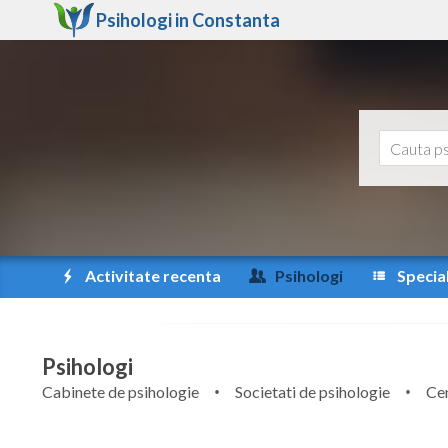
Psihologi in
Constanta
Activitate recenta
Psihologi
Special
Psihologi
Cabinete de psihologie
Societati de psihologie
Cen