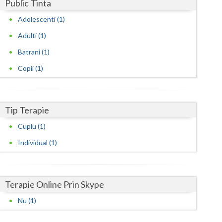
Harghita
Public Tinta
Adolescenti (1)
Hunedoara
Adulti (1)
Ialomita
Batrani (1)
Iasi
Copii (1)
Ilfov
Maramures
Tip Terapie
Mehedinti
Cuplu (1)
Mures
Individual (1)
Neamt
Olt
Terapie Online Prin Skype
Prahova
Nu (1)
Salaj