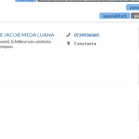
zone
specialitati
ps
IE-IACOB MEDA LUANA
0724936060
intii. Echilibrul este sănătate.
Constanta
Thompson