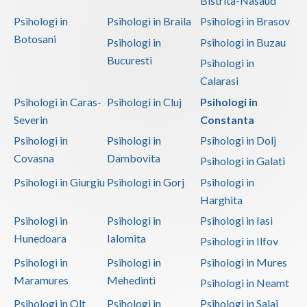
Bistrita-Nasaud
Psihologi in
Psihologi in Braila
Psihologi in Brasov
Botosani
Psihologi in
Psihologi in Buzau
Bucuresti
Psihologi in
Calarasi
Psihologi in Caras-
Psihologi in Cluj
Psihologi in
Severin
Constanta
Psihologi in
Psihologi in
Psihologi in Dolj
Covasna
Dambovita
Psihologi in Galati
Psihologi in Giurgiu
Psihologi in Gorj
Psihologi in
Harghita
Psihologi in
Psihologi in
Psihologi in Iasi
Hunedoara
Ialomita
Psihologi in Ilfov
Psihologi in
Psihologi in
Psihologi in Mures
Maramures
Mehedinti
Psihologi in Neamt
Psihologi in Olt
Psihologi in
Psihologi in Salaj