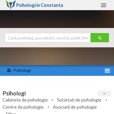
Psihologi in
Constanta
Constanta
Alte judete
Ajutor
Contact
Alba
Arad
Psihologi
Arges
Activitate recenta
Bacau
Specialitati
Psihologi
Bihor
Cabinete de psihologie
Societati de psihologie
Servicii
Centre de psihologie
Asociatii de psihologie
Bistrita-Nasaud
Articole