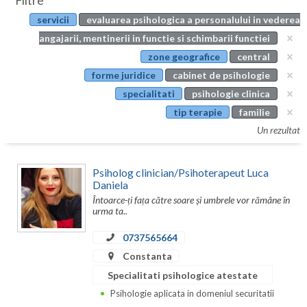
Filtre
Botosani
servicii
evaluarea psihologica a personalului in vederea
Evenimente
Braila
angajarii, mentinerii in functie si schimbarii functiei
Cabinet
zone geografice
central
Brasov
forme juridice
cabinet de psihologie
Membri
Bucuresti
specialitati
psihologie clinica
tip terapie
familie
Buzau
Un rezultat
Calarasi
Psiholog clinician/Psihoterapeut Luca
Caras-Severin
Daniela
Întoarce-ți fața către soare și umbrele vor rămâne în
Cluj
urma ta..
Constanta
0737565664
Covasna
Constanta
Specialitati psihologice atestate
Dambovita
Psihologie aplicata in domeniul securitatii