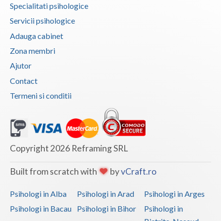
Specialitati psihologice
Vaslui
Servicii psihologice
Vrancea
Adauga cabinet
Zona membri
Ajutor
Contact
Termeni si conditii
Copyright 2026 Reframing SRL
Built from scratch with
by
vCraft.ro
Psihologi in Alba
Psihologi in Arad
Psihologi in Arges
Psihologi in Bacau
Psihologi in Bihor
Psihologi in