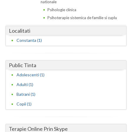
Dolj
nationale
Psihologie clinica
Galati
Psihoterapie sistemica de familie si cuplu
Giurgiu
Localitati
Gorj
Constanta (1)
Harghita
Hunedoara
Public Tinta
Ialomita
Adolescenti (1)
Iasi
Adulti (1)
Batrani (1)
Ilfov
Copii (1)
Maramures
Mehedinti
Terapie Online Prin Skype
Mures