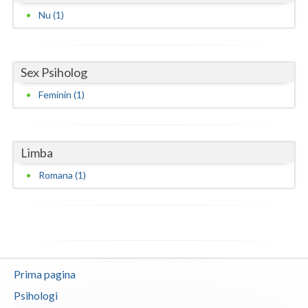
Nu (1)
Neamt
Olt
Sex Psiholog
Prahova
Feminin (1)
Salaj
Satu-Mare
Limba
Sibiu
Romana (1)
Suceava
Teleorman
Timis
Tulcea
Prima pagina
Psihologi
Valcea