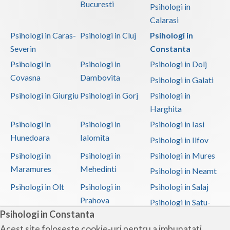
Bucuresti
Psihologi in
Calarasi
Psihologi in Caras-
Psihologi in Cluj
Psihologi in
Severin
Constanta
Psihologi in
Psihologi in
Psihologi in Dolj
Covasna
Dambovita
Psihologi in Galati
Psihologi in Giurgiu
Psihologi in Gorj
Psihologi in
Harghita
Psihologi in
Psihologi in
Psihologi in Iasi
Hunedoara
Ialomita
Psihologi in Ilfov
Psihologi in
Psihologi in
Psihologi in Mures
Maramures
Mehedinti
Psihologi in Neamt
Psihologi in Olt
Psihologi in
Psihologi in Salaj
Prahova
Psihologi in Satu-
Psihologi in Constanta
Mare
Acest site foloseste cookie-uri pentru a imbunatati