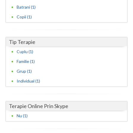
Batrani (1)
Neamt
Copii (1)
Olt
Prahova
Tip Terapie
Salaj
Cuplu (1)
Satu-Mare
Familie (1)
Sibiu
Grup (1)
Individual (1)
Suceava
Teleorman
Terapie Online Prin Skype
Timis
Nu (1)
Tulcea
Valcea