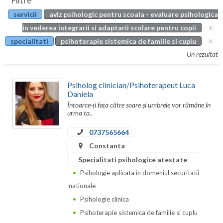
Filtre
Botosani
servicii
aviz psihologic pentru scoala - evaluare psihologica
Evenimente
Braila
in vederea integrarii si adaptarii scolare pentru copii
Cabinet
specialitati
psihoterapie sistemica de familie si cuplu
Brasov
Un rezultat
Membri
Bucuresti
Psiholog clinician/Psihoterapeut Luca
Buzau
Daniela
Întoarce-ți fața către soare și umbrele vor rămâne în
Calarasi
urma ta..
Caras-Severin
0737565664
Cluj
Constanta
Specialitati psihologice atestate
Constanta
Psihologie aplicata in domeniul securitatii
Covasna
nationale
Psihologie clinica
Dambovita
Psihoterapie sistemica de familie si cuplu