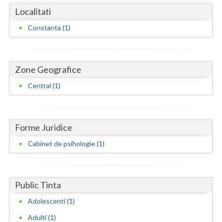
Dolj
Localitati
Galati
Constanta (1)
Giurgiu
Gorj
Zone Geografice
Harghita
Central (1)
Hunedoara
Ialomita
Forme Juridice
Iasi
Cabinet de psihologie (1)
Ilfov
Maramures
Public Tinta
Mehedinti
Adolescenti (1)
Adulti (1)
Mures