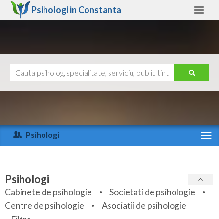
Psihologi in
Constanta
Constanta
Alte judete
Ajutor
Contact
Alba
Arad
Psihologi
Arges
Activitate recenta
Bacau
Specialitati
Psihologi
Bihor
Cabinete de psihologie
Societati de psihologie
Servicii
Centre de psihologie
Asociatii de psihologie
Bistrita-Nasaud
Articole