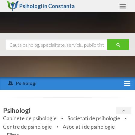
Psihologi in
Constanta
Constanta
Alte judete
Ajutor
Contact
Alba
Arad
Psihologi
Arges
Activitate recenta
Bacau
Specialitati
Psihologi
Bihor
Cabinete de psihologie
Societati de psihologie
Servicii
Centre de psihologie
Asociatii de psihologie
Bistrita-Nasaud
Articole