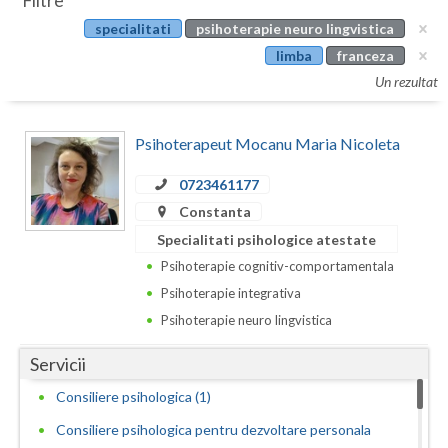
Filtre
Botosani
specialitati
psihoterapie neuro lingvistica
Evenimente
Braila
limba
franceza
Cabinet
Un rezultat
Brasov
Membri
Bucuresti
Psihoterapeut Mocanu Maria Nicoleta
Buzau
0723461177
Constanta
Calarasi
Specialitati psihologice atestate
Caras-Severin
Psihoterapie cognitiv-comportamentala
Cluj
Psihoterapie integrativa
Psihoterapie neuro lingvistica
Constanta
Servicii
Covasna
Consiliere psihologica (1)
Dambovita
Consiliere psihologica pentru dezvoltare personala