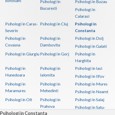
Botosani
Psihologi in
Psihologi in Buzau
Bucuresti
Psihologi in
Calarasi
Psihologi in Caras-
Psihologi in Cluj
Psihologi in
Severin
Constanta
Psihologi in
Psihologi in
Psihologi in Dolj
Covasna
Dambovita
Psihologi in Galati
Psihologi in Giurgiu
Psihologi in Gorj
Psihologi in
Harghita
Psihologi in
Psihologi in
Psihologi in Iasi
Hunedoara
Ialomita
Psihologi in Ilfov
Psihologi in
Psihologi in
Psihologi in Mures
Maramures
Mehedinti
Psihologi in Neamt
Psihologi in Olt
Psihologi in
Psihologi in Salaj
Prahova
Psihologi in Satu-
Psihologi in Constanta
Mare