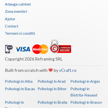
Adauga cabinet
Psihoterapie - Interventie psihoterapeutica in ... (1)
Zona membri
Psihoterapie - Interventie psihoterapeutica in ... (1)
Ajutor
Psihoterapie - Interventie psihoterapeutica in ... (1)
Contact
Psihoterapie - Interventie psihoterapeutica in ... (1)
Termeni si conditii
Psihoterapie - Interventie psihoterapeutica in ... (1)
Psihoterapie - Interventie psihoterapeutica in ... (1)
Psihoterapie, asistenta si consultanta psihologica (1)
Copyright 2026 Reframing SRL
Psihoterapie- Interventie psihoterapeutica in b... (1)
Built from scratch with
by
vCraft.ro
Psihoterapie/ consiliere online (via skype) (1)
Terapie E.M.D.R. (1)
Psihologi in Alba
Psihologi in Arad
Psihologi in Arges
Terapie suportiva pentru persoanele care sufera... (1)
Psihologi in Bacau
Psihologi in Bihor
Psihologi in
Bistrita-Nasaud
Psihologi in
Psihologi in Braila
Psihologi in Brasov