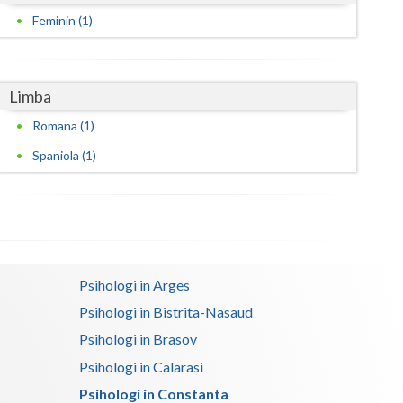
Feminin (1)
Satu-Mare
Sibiu
Limba
Suceava
Romana (1)
Teleorman
Spaniola (1)
Timis
Tulcea
Valcea
Psihologi in Arges
Vaslui
Psihologi in Bistrita-Nasaud
Vrancea
Psihologi in Brasov
Psihologi in Calarasi
Psihologi in Constanta