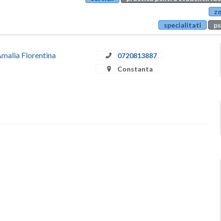
zo
specialitati
ps
Amalia Florentina
0720813887
Constanta