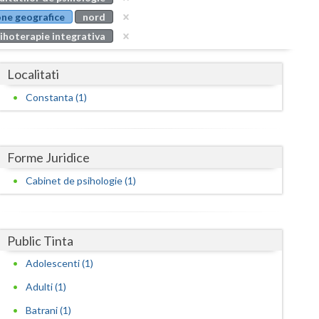
Buzau
ne geografice
nord
ihoterapie integrativa
Calarasi
Caras-Severin
Localitati
Cluj
Constanta (1)
Constanta
Covasna
Forme Juridice
Dambovita
Cabinet de psihologie (1)
Dolj
Galati
Public Tinta
Adolescenti (1)
Giurgiu
Adulti (1)
Gorj
Batrani (1)