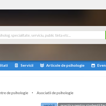
itati
Servicii
Articole
de psihologie
Even
tre de psihologie
Asociatii de psihologie
servicii
practica pentru studentii fac