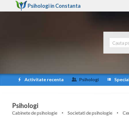
Psihologi in
Constanta
Activitate recenta
Psihologi
Special
Psihologi
Cabinete de psihologie
Societati de psihologie
Cen