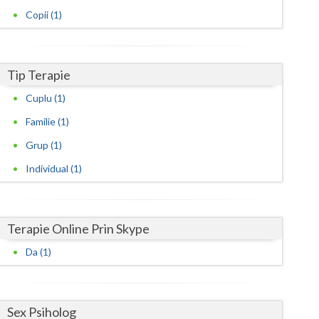
Harghita
Copii (1)
Hunedoara
Ialomita
Tip Terapie
Iasi
Cuplu (1)
Ilfov
Familie (1)
Maramures
Grup (1)
Individual (1)
Mehedinti
Mures
Terapie Online Prin Skype
Neamt
Da (1)
Olt
Prahova
Sex Psiholog
Salaj